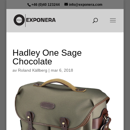
+46 (0)40 123244
info@exponera.com
Hadley One Sage
Chocolate
av
Roland Källberg
|
mar 6, 2018