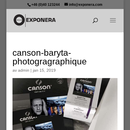
+46 (0)40 123244
info@exponera.com
canson-baryta-
photogragraphique
av
admin
|
jan 15, 2019