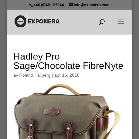
+46 (0)40 123244
info@exponera.com
Hadley Pro
Sage/Chocolate FibreNyte
av
Roland Källberg
|
apr 16, 2016