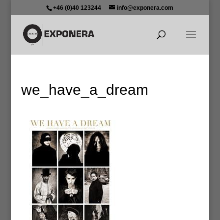
+46 (0)40 123244
info@exponera.com
we_have_a_dream