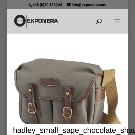
+46 (0)40 123244
info@exponera.com
hadley_small_sage_chocolate_sha