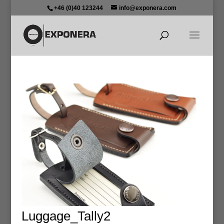
+46 (0)40 123244
info@exponera.com
Luggage_Tally2