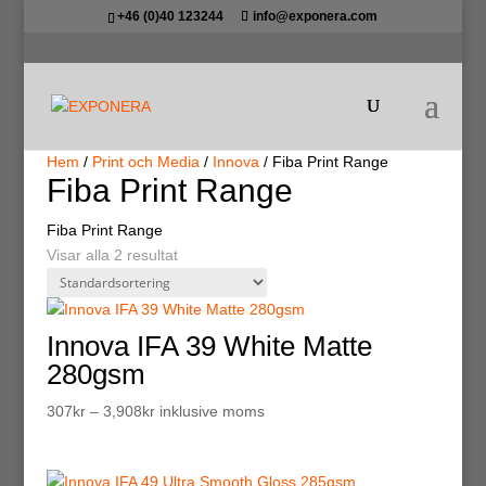
+46 (0)40 123244
info@exponera.com
Hem
/
Print och Media
/
Innova
/ Fiba Print Range
Fiba Print Range
Fiba Print Range
Visar alla 2 resultat
Innova IFA 39 White Matte
280gsm
Prisintervall:
307
kr
–
3,908
kr
inklusive moms
307kr
till
3,908kr