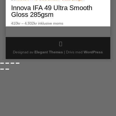
Innova IFA 49 Ultra Smooth
Gloss 285gsm
Prisintervall:
410
kr
–
4,932
kr
inklusive moms
410kr
till
4,932kr
Designad av
Elegant Themes
| Drivs med
WordPress