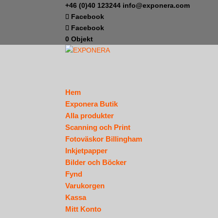
+46 (0)40 123244
info@exponera.com
Facebook
Facebook
0 Objekt
Hem
Exponera Butik
Alla produkter
Scanning och Print
Fotoväskor Billingham
Inkjetpapper
Bilder och Böcker
Fynd
Varukorgen
Kassa
Mitt Konto