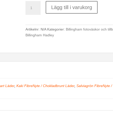
Hadley
Lägg till i varukorg
One
mängd
Artikelnr:
N/A
Kategorier:
Billingham fotoväskor och till
Billingham Hadley
vart Läder
,
Kaki FibreNyte / Chokladbrunt Läder
,
Salviagrön FibreNyte /