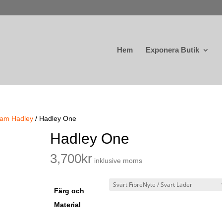
Hem
Exponera Butik
gham Hadley
/ Hadley One
Hadley One
3,700
kr
inklusive moms
Färg och
Material