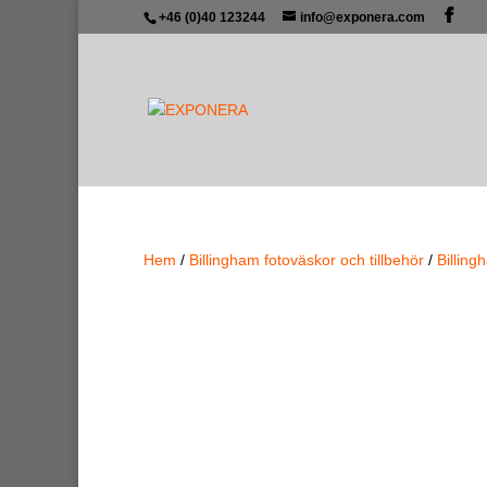
+46 (0)40 123244
info@exponera.com
Hem
/
Billingham fotoväskor och tillbehör
/
Billin