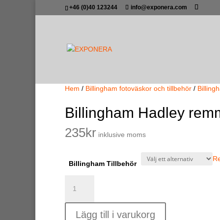
+46 (0)40 123244
info@exponera.com
Hem
/
Billingham fotoväskor och tillbehör
/
Billing
Billingham Hadley rem
235
kr
inklusive moms
R
Billingham Tillbehör
Billingham
Hadley
remmar
Lägg till i varukorg
mängd