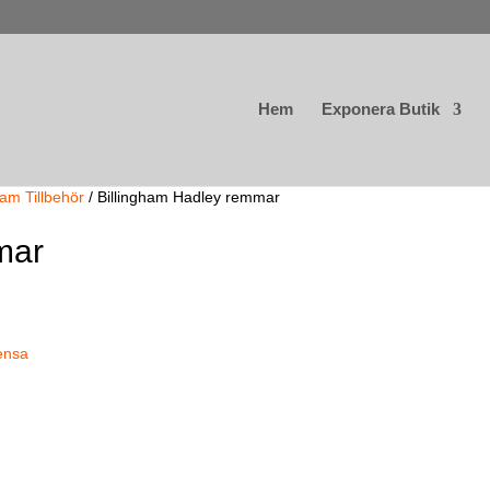
Hem
Exponera Butik
ham Tillbehör
/ Billingham Hadley remmar
mar
ensa