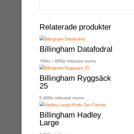
Relaterade produkter
Billingham Datafodral
Prisintervall:
795
kr
–
895
kr
inklusive moms
795kr
till
Billingham Ryggsäck
895kr
25
5,400
kr
inklusive moms
Billingham Hadley
Large