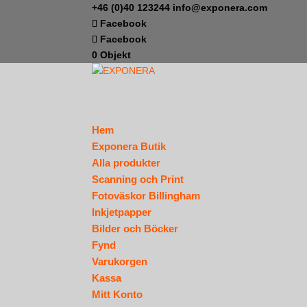
+46 (0)40 123244
info@exponera.com
Facebook
Facebook
0 Objekt
Hem
Exponera Butik
Alla produkter
Scanning och Print
Fotoväskor Billingham
Inkjetpapper
Bilder och Böcker
Fynd
Varukorgen
Kassa
Mitt Konto